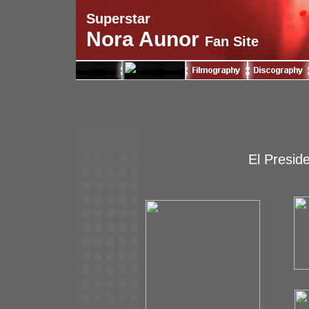
Superstar
Nora Aunor
Fan Site
El Presid